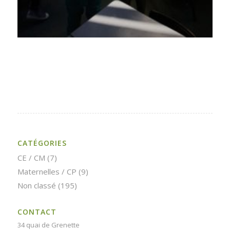
CATÉGORIES
CE / CM
(7)
Maternelles / CP
(9)
Non classé
(195)
CONTACT
34 quai de Grenette