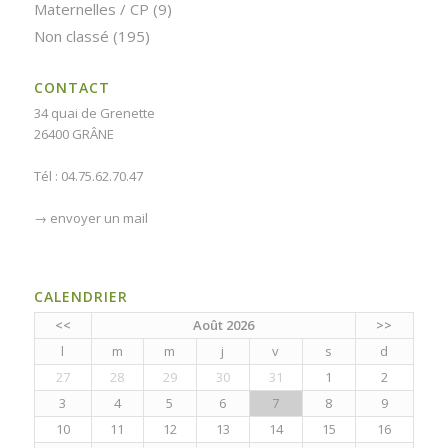
Maternelles / CP
(9)
Non classé
(195)
CONTACT
34 quai de Grenette
26400 GRÂNE
Tél : 04.75.62.70.47
→
envoyer un mail
CALENDRIER
<<
Août 2026
>>
l
m
m
j
v
s
d
27
28
29
30
31
1
2
3
4
5
6
7
8
9
10
11
12
13
14
15
16