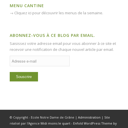
MENU CANTINE
→
Cliquez ici pour découvrir les menus de la semaine.
ABONNEZ-VOUS À CE BLOG PAR EMAIL.
Saisissez votre adresse email pour vous abonner à ce site et
recevoir une notification de chaque nouvel article par email.
Adresse
e-
mail
© Copyright - Ecole Notre Dame de Grâne |
Administration
| Site
réalisé par l'Agence
Midi moins le quart
-
Enfold WordPress Theme by