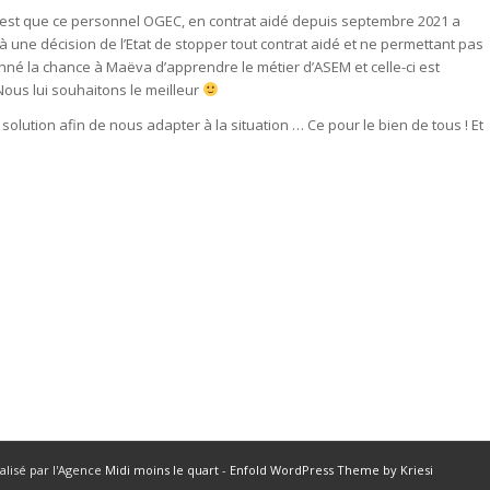
C’est que ce personnel OGEC, en contrat aidé depuis septembre 2021 a
 à une décision de l’Etat de stopper tout contrat aidé et ne permettant pas
né la chance à Maëva d’apprendre le métier d’ASEM et celle-ci est
Nous lui souhaitons le meilleur
solution afin de nous adapter à la situation … Ce pour le bien de tous ! Et
alisé par l'Agence
Midi moins le quart
-
Enfold WordPress Theme by Kriesi