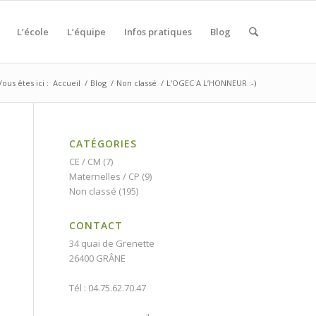
L’école
L’équipe
Infos pratiques
Blog
Vous êtes ici :
Accueil
/
Blog
/
Non classé
/
L’OGEC A L’HONNEUR :-)
CATÉGORIES
CE / CM
(7)
Maternelles / CP
(9)
Non classé
(195)
CONTACT
34 quai de Grenette
26400 GRÂNE
Tél : 04.75.62.70.47