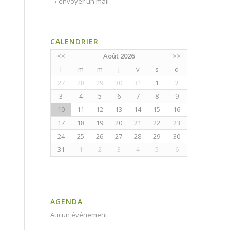
→
envoyer un mail
CALENDRIER
<<
Août 2026
>>
l
m
m
j
v
s
d
27
28
29
30
31
1
2
3
4
5
6
7
8
9
10
11
12
13
14
15
16
17
18
19
20
21
22
23
24
25
26
27
28
29
30
31
1
2
3
4
5
6
AGENDA
Aucun événement