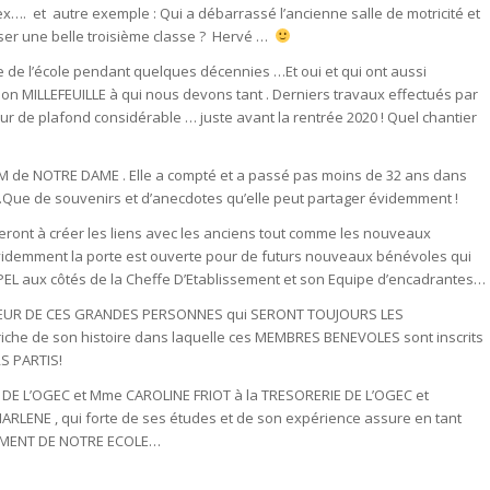
x…. et autre exemple : Qui a débarrassé l’ancienne salle de motricité et
iser une belle troisième classe ? Hervé …
de l’école pendant quelques décennies …Et oui et qui ont aussi
on MILLEFEUILLE à qui nous devons tant . Derniers travaux effectués par
teur de plafond considérable … juste avant la rentrée 2020 ! Quel chantier
 de NOTRE DAME . Elle a compté et a passé pas moins de 32 ans dans
 …Que de souvenirs et d’anecdotes qu’elle peut partager évidemment !
ront à créer les liens avec les anciens tout comme les nouveaux
demment la porte est ouverte pour de futurs nouveaux bénévoles qui
EL aux côtés de la Cheffe D’Etablissement et son Equipe d’encadrantes…
ONNEUR DE CES GRANDES PERSONNES qui SERONT TOUJOURS LES
he de son histoire dans laquelle ces MEMBRES BENEVOLES sont inscrits
RS PARTIS!
DE L’OGEC et Mme CAROLINE FRIOT à la TRESORERIE DE L’OGEC et
CHARLENE , qui forte de ses études et de son expérience assure en tant
EMENT DE NOTRE ECOLE…