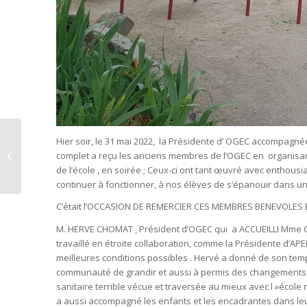
SORTIE SORTIE
Hier soir, le 31 mai 2022, la Présidente d’ OGEC accompagnée 
SCOLAIRE ECOLE : des
complet a reçu les anciens membres de l’OGEC en organisan
TPS aux CM2 aux BAUX
de l’école , en soirée ; Ceux-ci ont tant œuvré avec enthous
de PROVENCE !
continuer à fonctionner, à nos élèves de s’épanouir dans un 
C’était l’OCCASION DE REMERCIER CES MEMBRES BENEVOLES
M. HERVE CHOMAT , Président d’OGEC qui a ACCUEILLI Mme Chri
travaillé en étroite collaboration, comme la Présidente d’AP
meilleures conditions possibles . Hervé a donné de son tem
communauté de grandir et aussi à permis des changements pou
sanitaire terrible vécue et traversée au mieux avec l »école m
a aussi accompagné les enfants et les encadrantes dans leur