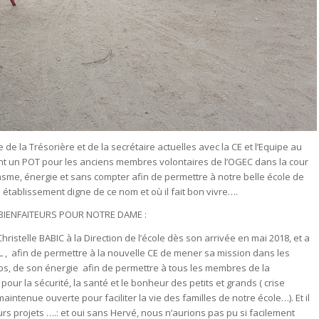
de la Trésorière et de la secrétaire actuelles avec la CE et l’Equipe au
t un POT pour les anciens membres volontaires de l’OGEC dans la cour
iasme, énergie et sans compter afin de permettre à notre belle école de
établissement digne de ce nom et où il fait bon vivre….
 BIENFAITEURS POUR NOTRE DAME :
stelle BABIC à la Direction de l’école dès son arrivée en mai 2018, et a
EL , afin de permettre à la nouvelle CE de mener sa mission dans les
ps, de son énergie afin de permettre à tous les membres de la
r la sécurité, la santé et le bonheur des petits et grands ( crise
aintenue ouverte pour faciliter la vie des familles de notre école…). Et il
s projets ….: et oui sans Hervé, nous n’aurions pas pu si facilement