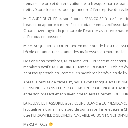
démarrer le projet de rénovation de la fresque murale par e
nettoyé tous les murs pour permettre à l’entreprise de réal
M. CLAUDE DUCHIER et son épouse FRANCOISE à la trésorerie 
beaucoup apporté à notre école, notamment avec l’associati
Claude avec Ingrid : la peinture de l’escalier avec cette hau
… Et nous en passons ….
Mme JACQUELINE GILOUIN , ancien membre de l’OGEC et ASEM
l’école en tant qu’assistante des maîtresses en maternelle
Des anciens membres, M. et Mme VALLON restent et continue
membres actifs: M. TRICOIRE ET Mme KEROMMES… Et bien évi
sont indispensables , comme les membres bénévoles de l’AP
Après la remise de cadeaux, nous avons trinqué en L’H
BIENVENUES DANS LEUR ECOLE, NOTRE ECOLE, NOTRE DAME ric
et de son présent et son avenir desquels ils feront TOUJOU
LA RELEVE EST ASSUREE avec CELINE BLANC à LA PRESIDENCE 
Jacqueline a transmis un peu de son savoir faire et être à 
que PERSONNEL OGEC INDISPENSABLE AU BON FONCTIONN
MERCI A TOUS