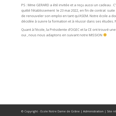
PS : Mme GERARD a été invitée et a reçu aussi un cadeau . 
quitté l’établissement le 23 mai 2022, en fin de contrat suite
de renouveler son emploi en tant qu’ASEM. Notre école a don
décidée à suivre la formation et à réussir dans ses études. 
Quant à l’école, la Présidente d’OGEC et la CE ont trouvé une 
oui , nous nous adaptons en suivant notre MISSION
© Copyright - Ecole Notre Dame de Grâne |
Administration
| Site ré