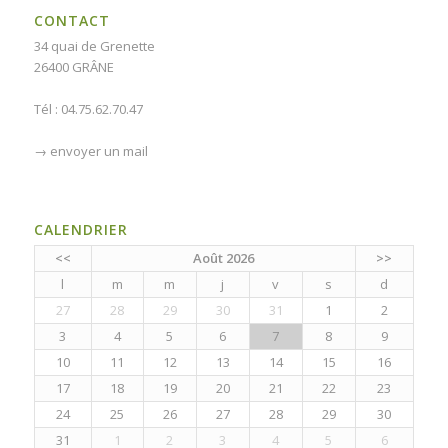
CONTACT
34 quai de Grenette
26400 GRÂNE
Tél : 04.75.62.70.47
→
envoyer un mail
CALENDRIER
<<
Août 2026
>>
l
m
m
j
v
s
d
27
28
29
30
31
1
2
3
4
5
6
7
8
9
10
11
12
13
14
15
16
17
18
19
20
21
22
23
24
25
26
27
28
29
30
31
1
2
3
4
5
6