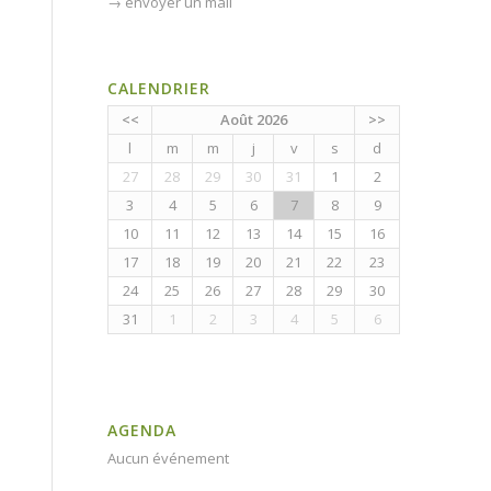
→
envoyer un mail
CALENDRIER
<<
Août 2026
>>
l
m
m
j
v
s
d
27
28
29
30
31
1
2
3
4
5
6
7
8
9
10
11
12
13
14
15
16
17
18
19
20
21
22
23
24
25
26
27
28
29
30
31
1
2
3
4
5
6
AGENDA
Aucun événement