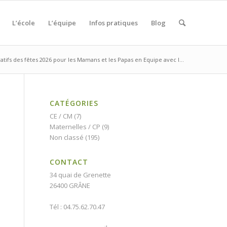
L’école
L’équipe
Infos pratiques
Blog
atifs des fêtes 2026 pour les Mamans et les Papas en Equipe avec l...
CATÉGORIES
CE / CM
(7)
Maternelles / CP
(9)
Non classé
(195)
CONTACT
34 quai de Grenette
26400 GRÂNE
Tél : 04.75.62.70.47