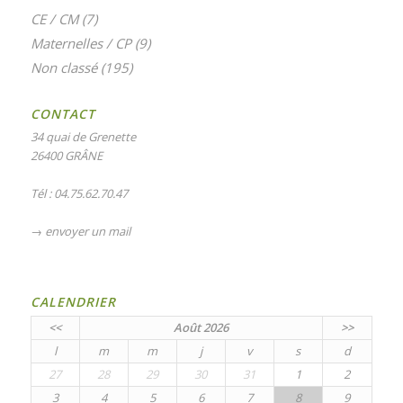
CE / CM
(7)
Maternelles / CP
(9)
Non classé
(195)
CONTACT
34 quai de Grenette
26400 GRÂNE
Tél : 04.75.62.70.47
→
envoyer un mail
CALENDRIER
<<
Août 2026
>>
l
m
m
j
v
s
d
27
28
29
30
31
1
2
3
4
5
6
7
8
9