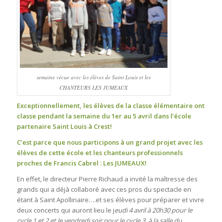
semaine vécue avec les élèves de Saint Louis et les
CHANTEURS LES JUMEAUX
Exceptionnellement, les élèves de la classe élémentaire ont
classe pendant la semaine du 1er au 5 avril dans l’école
partenaire Saint Louis à Crest!
C’est parce que nous participons à un grand projet avec les
élèves de cette école et les chanteurs professionnels
proches de Francis Cabrel : Les JUMEAUX!
En effet, le directeur Pierre Richaud a invité la maîtresse des
grands qui a déjà collaboré avec ces pros du spectacle en
étant à Saint Apollinaire….et ses élèves pour préparer et vivre
deux concerts qui auront lieu le j
eudi 4 avril à 20h30 pour le
cycle 1 et 2 et le vendredi soir pour le cycle 3, à la salle du