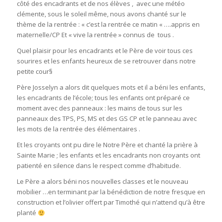
côté des encadrants et de nos élèves , avec une météo
clémente, sous le soleil même, nous avons chanté sur le
thème de la rentrée : « c’est la rentrée ce matin « ….appris en
maternelle/CP Et « vive la rentrée » connus de tous .
Quel plaisir pour les encadrants et le Père de voir tous ces
sourires et les enfants heureux de se retrouver dans notre
petite cour§
Père Josselyn a alors dit quelques mots et il a béni les enfants,
les encadrants de l’école; tous les enfants ont préparé ce
moment avec des panneaux : les mains de tous sur les
panneaux des TPS, PS, MS et des GS CP et le panneau avec
les mots de la rentrée des élémentaires .
Et les croyants ont pu dire le Notre Père et chanté la prière à
Sainte Marie ; les enfants et les encadrants non croyants ont
patienté en silence dans le respect comme d’habitude.
Le Père a alors béni nos nouvelles classes et le nouveau
mobilier …en terminant par la bénédiction de notre fresque en
construction et l’olivier offert par Timothé qui n’attend qu’à être
planté