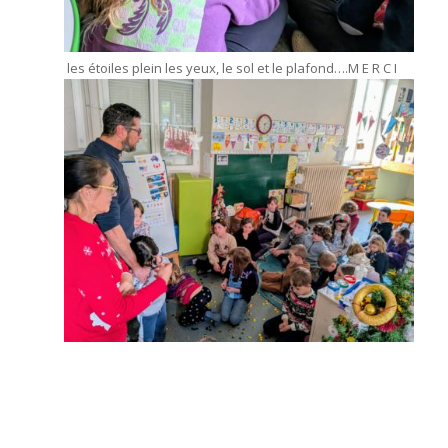
les étoiles plein les yeux, le sol et le plafond….M E R C I