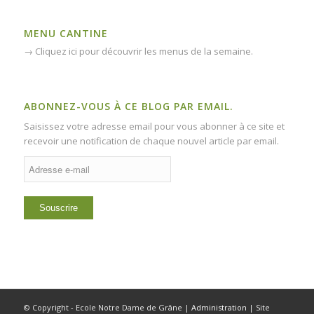
MENU CANTINE
→
Cliquez ici pour découvrir les menus de la semaine.
ABONNEZ-VOUS À CE BLOG PAR EMAIL.
Saisissez votre adresse email pour vous abonner à ce site et
recevoir une notification de chaque nouvel article par email.
Adresse
e-
mail
© Copyright - Ecole Notre Dame de Grâne |
Administration
| Site