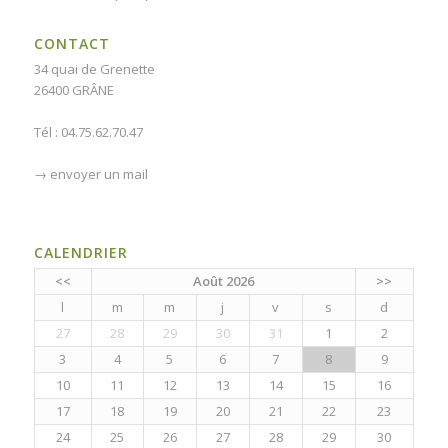
CONTACT
34 quai de Grenette
26400 GRÂNE
Tél : 04.75.62.70.47
→
envoyer un mail
CALENDRIER
<<
Août 2026
>>
l
m
m
j
v
s
d
27
28
29
30
31
1
2
3
4
5
6
7
8
9
10
11
12
13
14
15
16
17
18
19
20
21
22
23
24
25
26
27
28
29
30